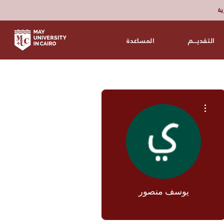
زية
التقديـــم
المساعدة
مزيد من الإجراءات
يوسف منصور