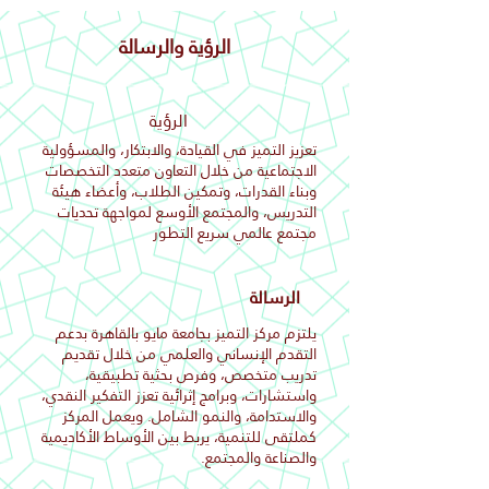
الرؤية والرسالة
الرؤية
تعزيز التميز في القيادة، والابتكار، والمسؤولية
الاجتماعية من خلال التعاون متعدد التخصصات
وبناء القدرات، وتمكين الطلاب، وأعضاء هيئة
التدريس، والمجتمع الأوسع لمواجهة تحديات
مجتمع عالمي سريع التطور
الرسالة
يلتزم مركز التميز بجامعة مايو بالقاهرة بدعم
التقدم الإنساني والعلمي من خلال تقديم
تدريب متخصص، وفرص بحثية تطبيقية،
واستشارات، وبرامج إثرائية تعزز التفكير النقدي،
والاستدامة، والنمو الشامل. ويعمل المركز
كملتقى للتنمية، يربط بين الأوساط الأكاديمية
والصناعة والمجتمع.