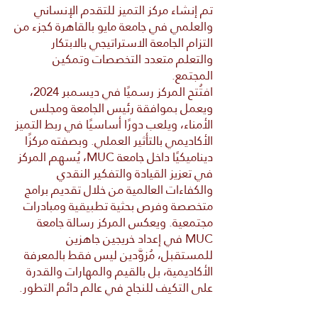
تم إنشاء مركز التميز للتقدم الإنساني
والعلمي في جامعة مايو بالقاهرة كجزء من
التزام الجامعة الاستراتيجي بالابتكار
والتعلم متعدد التخصصات وتمكين
المجتمع.
افتُتح المركز رسميًا في ديسمبر 2024،
ويعمل بموافقة رئيس الجامعة ومجلس
الأمناء، ويلعب دورًا أساسيًا في ربط التميز
الأكاديمي بالتأثير العملي. وبصفته مركزًا
ديناميكيًا داخل جامعة MUC، يُسهم المركز
في تعزيز القيادة والتفكير النقدي
والكفاءات العالمية من خلال تقديم برامج
متخصصة وفرص بحثية تطبيقية ومبادرات
مجتمعية. ويعكس المركز رسالة جامعة
MUC في إعداد خريجين جاهزين
للمستقبل، مُزوَّدين ليس فقط بالمعرفة
الأكاديمية، بل بالقيم والمهارات والقدرة
على التكيف للنجاح في عالم دائم التطور.