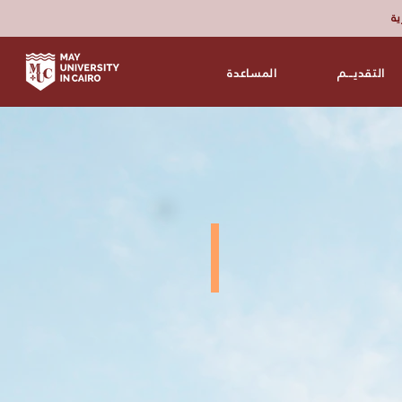
زية
التقديـــم
المساعدة