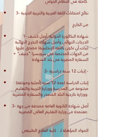
كاملة في النظام الدولي.
3- نتائج امتحانات اللغة العربية والتربية الدينية
من الخارج
1- شهادة البكالوريا الدولية: أصل كشف
الدرجات النهائي وأصل شهادة التخرج النهائية
(يجب أن تكون باللغة الإنجليزية) مصدق عليها
من الجهات المختصة في سويسرا "جنيف" +
السفارة المصرية في بلد الشهادة
2- إثبات 12 سنة دراسية:-
· إثبات الدراسة لمدة 12 سنة (أصلية وموثقة)
مختومة من المدرسة ووزارة التربية والتعليم
ووزارة خارجية البلد المصدر والسفارة المصرية.
3- أصل شهادة الثانوية العامة مصدقة من جهة
معتمدة من وزارة التعليم العالي المصرية.
المواد المؤهلة لـ : كلية العلاج الطبيعي