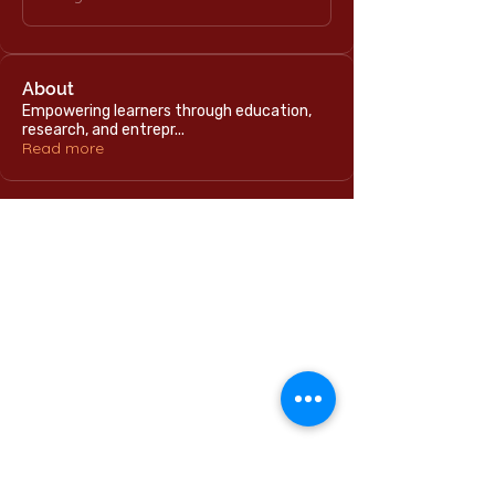
About
Empowering learners through education,
research, and entrepr
...
Read more
Home
International Education Office
Required Documents
English Language Program
Careers & Jobs
Refund Policies